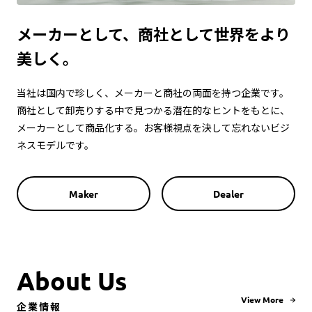
メーカーとして、商社として
世界をより
美しく。
当社は国内で珍しく、メーカーと商社の両面を持つ企業です。
商社として卸売りする中で見つかる潜在的なヒントをもとに、
メーカーとして商品化する。お客様視点を決して忘れないビジ
ネスモデルです。
Maker
Dealer
A
b
o
u
t
U
s
View More
企
業
情
報