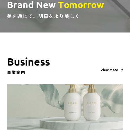
B
r
a
n
d
N
e
w
T
o
m
o
r
r
o
w
美
を
通
じ
て
、
明
日
を
よ
り
美
し
く
B
u
s
i
n
e
s
s
View More
事
業
案
内